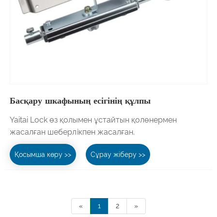
Басқару шкафының есігінің құлпы
Yaitai Lock өз қолымен ұстайтын қолөнермен
жасалған шеберлікпен жасалған.
Қосымша көру >>
Сұрау жіберу >>
«
1
2
»