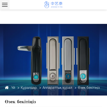
Үй
Құралдар
Аппараттық құрал
Өзек бекітіңіз
Өзек бекітіңіз