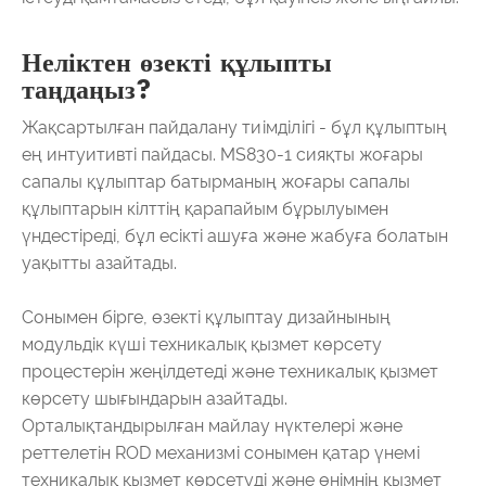
Неліктен өзекті құлыпты
таңдаңыз?
Жақсартылған пайдалану тиімділігі - бұл құлыптың
ең интуитивті пайдасы. MS830-1 сияқты жоғары
сапалы құлыптар батырманың жоғары сапалы
құлыптарын кілттің қарапайым бұрылуымен
үндестіреді, бұл есікті ашуға және жабуға болатын
уақытты азайтады.
Сонымен бірге, өзекті құлыптау дизайнының
модульдік күші техникалық қызмет көрсету
процестерін жеңілдетеді және техникалық қызмет
көрсету шығындарын азайтады.
Орталықтандырылған майлау нүктелері және
реттелетін ROD механизмі сонымен қатар үнемі
техникалық қызмет көрсетуді және өнімнің қызмет