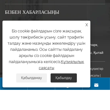
БІЗБЕН ХАБАРЛАСЫҢЫ
+86-17328813970
X
Біз cookie файлдарын сізге жақсырақ
yitailock@yitailock.com
шолу тәжірибесін ұсыну, сайт трафигін
талдау және мазмұнды жекелендіру үшін
№ 16, Джингюн жол, Джингсхан Индустриалды парк,
пайдаланамыз. Осы сайтты пайдалану
Хуангуа, Еуекинг қаласы, Жезеген провинциясы, Қытай
арқылы сіз cookie файлдарын
пайдалануымызға келісесіз.
Құпиялылық
саясаты
Авторлық құқық © 2025 Zhejiang Yitai Lock Co., Ltd. Барлық құқықтар
қорғалған.
Links
|
Sitemap
|
RSS
|
XML
|
Құпиялылық саясаты
|
Қабылдамау
Қабылдау



