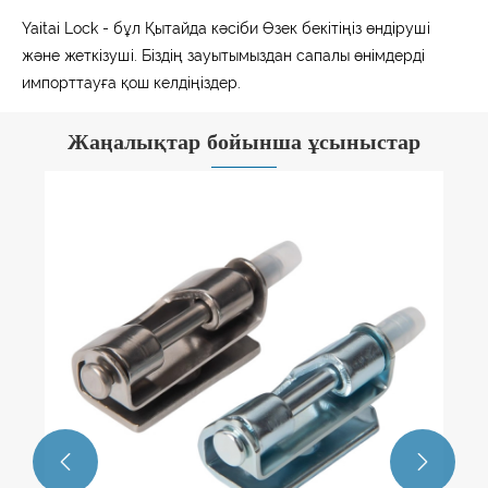
Yaitai Lock - бұл Қытайда кәсіби Өзек бекітіңіз өндіруші
және жеткізуші. Біздің зауытымыздан сапалы өнімдерді
импорттауға қош келдіңіздер.
Жаңалықтар бойынша ұсыныстар

