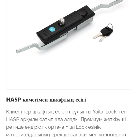
HASP көмегімен шкафтың есігі
Клиенттер шкафтың есіктің құлыпты Yaitai Lock-тен
HASP арқылы сатып ала алады. Премиум жеткізуші
ретінде өндірістік ортаға Yitai Lock өзінің
материалдарының ерекше сапасы мен қолөнерінің