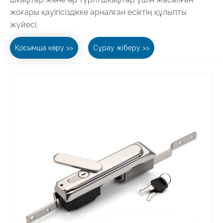
жоғары қауіпсіздікке арналған есіктің құлыпты
жүйесі.
Қосымша көру >>
Сұрау жіберу >>