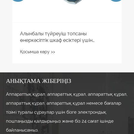
Алынбалы түйреуіш топсаны
өнеркәсіптік шкаф есіктері үшін
практикалық таңдауға не етеді?
Қосымша көру >>
АНЫҚТАМА ЖІБЕРІҢІЗ
Аппараттық құрал, аппараттық құрал, аппараттық құрал,
аппараттық құрал, аппараттық құрал немесе бағалар
тізімі туралы сұраулар үшін бізге электрондық
поштаңызды қалдырыңыз және біз 24 сағат ішінде
байланысамыз.