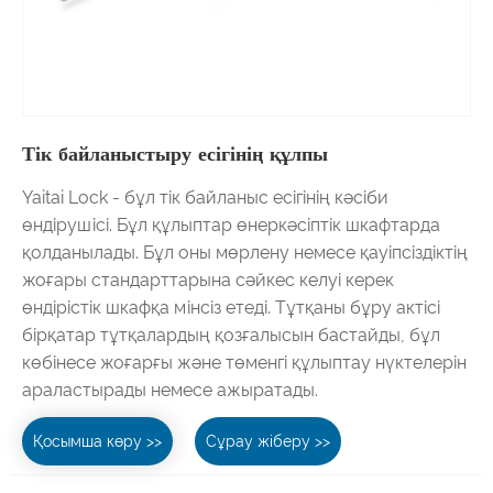
Тік байланыстыру есігінің құлпы
Yaitai Lock - бұл тік байланыс есігінің кәсіби
өндірушісі. Бұл құлыптар өнеркәсіптік шкафтарда
қолданылады. Бұл оны мөрлену немесе қауіпсіздіктің
жоғары стандарттарына сәйкес келуі керек
өндірістік шкафқа мінсіз етеді. Тұтқаны бұру актісі
бірқатар тұтқалардың қозғалысын бастайды, бұл
көбінесе жоғарғы және төменгі құлыптау нүктелерін
араластырады немесе ажыратады.
Қосымша көру >>
Сұрау жіберу >>