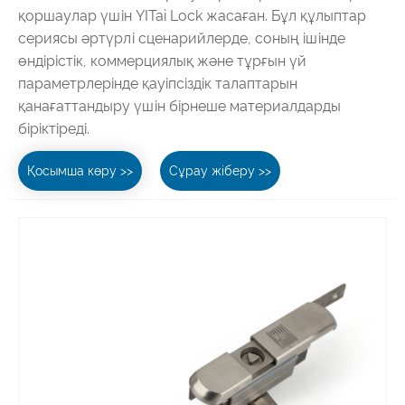
қоршаулар үшін YITai Lock жасаған. Бұл құлыптар
сериясы әртүрлі сценарийлерде, соның ішінде
өндірістік, коммерциялық және тұрғын үй
параметрлерінде қауіпсіздік талаптарын
қанағаттандыру үшін бірнеше материалдарды
біріктіреді.
Қосымша көру >>
Сұрау жіберу >>