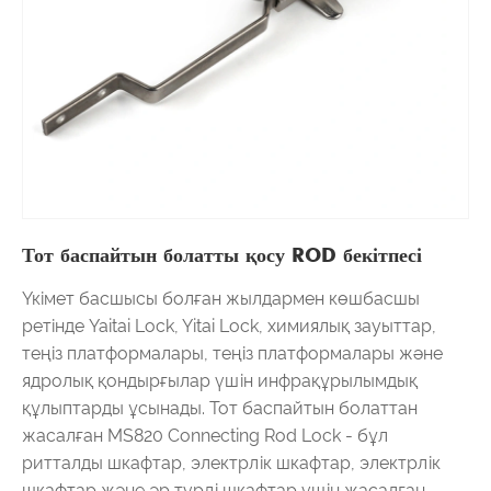
Тот баспайтын болатты қосу ROD бекітпесі
Үкімет басшысы болған жылдармен көшбасшы
ретінде Yaitai Lock, Yitai Lock, химиялық зауыттар,
теңіз платформалары, теңіз платформалары және
ядролық қондырғылар үшін инфрақұрылымдық
құлыптарды ұсынады. Тот баспайтын болаттан
жасалған MS820 Connecting Rod Lock - бұл
ритталды шкафтар, электрлік шкафтар, электрлік
шкафтар және әр түрлі шкафтар үшін жасалған