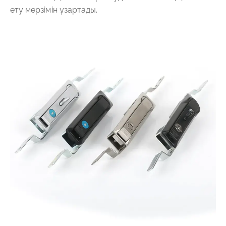
ету мерзімін ұзартады.