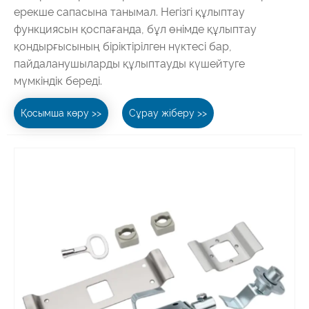
ерекше сапасына танымал. Негізгі құлыптау
функциясын қоспағанда, бұл өнімде құлыптау
қондырғысының біріктірілген нүктесі бар,
пайдаланушыларды құлыптауды күшейтуге
мүмкіндік береді.
Қосымша көру >>
Сұрау жіберу >>