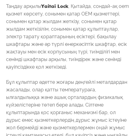
Таңдау арқылы
Yaitai Lock
, Қытайда, сондай-ақ oem
қызмет көрсету, сонымен қатар OEM қызметтері,
сонымен қатар жылдам жеткізу, сонымен қатар
жылдам жеткізілім, сонымен қатар құлыптаулар,
электр тарату қораптарының есіктері, бақылау
шкафтары және әр түрлі өнеркәсіптік шкафтар, есік
жақтауы мен есік корпусының түрі, тиімділігі мен
сенімді шкафтары арқылы, тиімдірек және сенімді
қауіпсіздікке қол жеткізеді.
Бұл құлыптар әдетте жоғары деңгейлі металдардан
жасалады, олар қатты температураға,
ылғалдылыққа және ашық орталардың физикалық
күйзелістеріне төтеп бере алады. Сілтеме
құлыптарында қос қорғаныс механизмі бар, ол
дұрыс емес қызметкерлердің дұрыс жұмыс істеуіне
жол бермейді және қызметкерлермен оңай жұмыс
істеуді қамтамасыз етеді, бұл қауіпсіз және ыңғайлы.