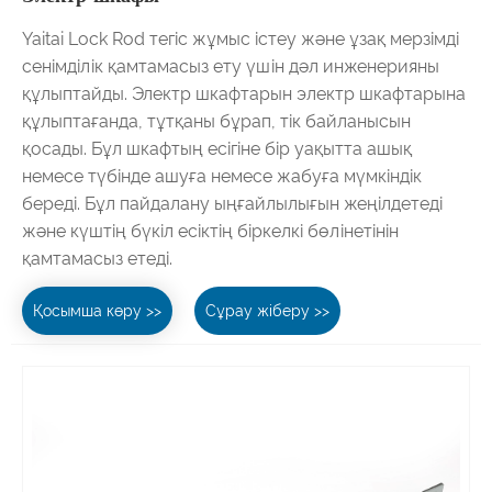
Yaitai Lock Rod тегіс жұмыс істеу және ұзақ мерзімді
сенімділік қамтамасыз ету үшін дәл инженерияны
құлыптайды. Электр шкафтарын электр шкафтарына
құлыптағанда, тұтқаны бұрап, тік байланысын
қосады. Бұл шкафтың есігіне бір уақытта ашық
немесе түбінде ашуға немесе жабуға мүмкіндік
береді. Бұл пайдалану ыңғайлылығын жеңілдетеді
және күштің бүкіл есіктің біркелкі бөлінетінін
қамтамасыз етеді.
Қосымша көру >>
Сұрау жіберу >>