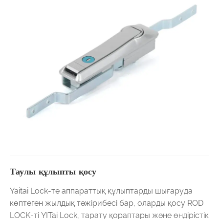
Таулы құлыпты қосу
Yaitai Lock-те аппараттық құлыптарды шығаруда
көптеген жылдық тәжірибесі бар, оларды қосу ROD
LOCK-ті YITai Lock, тарату қораптары және өндірістік