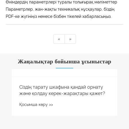
Өнімдердің параметрлері туралы толығырақ мәліметтер
Параметрлер, жан-жақты техникалық нұсқаулар, біздің
PDF-ке жүгініңіз немесе бізбен тікелей хабарласыңыз.
«
»
Жаңалықтар бойынша ұсыныстар
Сіздің тарату шкафына қандай орнату
және қолдау керек-жарақтары қажет?
Қосымша көру >>